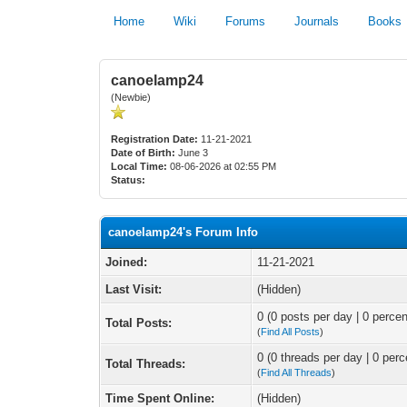
Home
Wiki
Forums
Journals
Books
canoelamp24
(Newbie)
Registration Date:
11-21-2021
Date of Birth:
June 3
Local Time:
08-06-2026 at 02:55 PM
Status:
canoelamp24's Forum Info
Joined:
11-21-2021
Last Visit:
(Hidden)
0 (0 posts per day | 0 percen
Total Posts:
(
Find All Posts
)
0 (0 threads per day | 0 perc
Total Threads:
(
Find All Threads
)
Time Spent Online:
(Hidden)