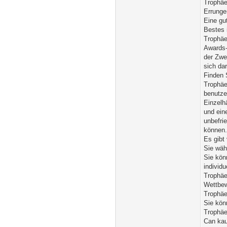
Trophäe
Errunge
Eine gu
Bestes 
Trophäe
Awards-
der Zwec
sich da
Finden 
Trophäe
benutze
Einzelh
und ein
unbefri
können
Es gibt
Sie wäh
Sie kön
individ
Trophäe
Wettbew
Trophäe
Sie kön
Trophäe
Can kau