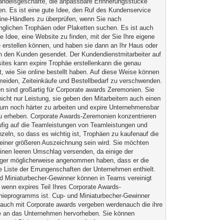
andelsgeschäfte, die anpassbare Erinnerungsstücke
en. Es ist eine gute Idee, den Ruf des Kundenservice
ine-Händlers zu überprüfen, wenn Sie nach
nglichen Trophäen oder Plaketten suchen. Es ist auch
te Idee, eine Website zu finden, mit der Sie Ihre eigene
 erstellen können, und haben sie dann an Ihr Haus oder
an den Kunden gesendet. Der Kundendienstmitarbeiter auf
sites kann expire Trophäe erstellenkann die genau
t, wie Sie online bestellt haben. Auf diese Weise können
meiden, Zeiteinkäufe und Bestellbedarf zu verschwenden.
n sind großartig für Corporate awards Zeremonien. Sie
nicht nur Leistung, sie geben den Mitarbeitern auch einen
 um noch härter zu arbeiten und expire Unternehmensbar
u erheben. Corporate Awards-Zeremonien konzentrieren
ufig auf die Teamleistungen von Teamleistungen und
inzeln, so dass es wichtig ist, Trophäen zu kaufenauf die
l einer größeren Auszeichnung sein wird. Sie möchten
inen leeren Umschlag versenden, da einige der
er möglicherweise angenommen haben, dass er die
 Liste der Errungenschaften der Unternehmen enthielt.
d Miniaturbecher-Gewinner können in Teams vereinigt
 wenn expires Teil Ihres Corporate Awards-
ieprogramms ist. Cup- und Miniaturbecher-Gewinner
auch mit Corporate awards vergeben werdenauch die ihre
e an das Unternehmen hervorheben. Sie können