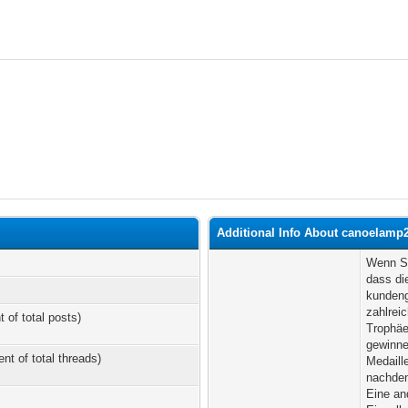
Additional Info About canoelamp
Wenn Si
dass di
kundeng
zahlrei
t of total posts)
Trophäe
gewinn
ent of total threads)
Medaill
nachden
Eine an