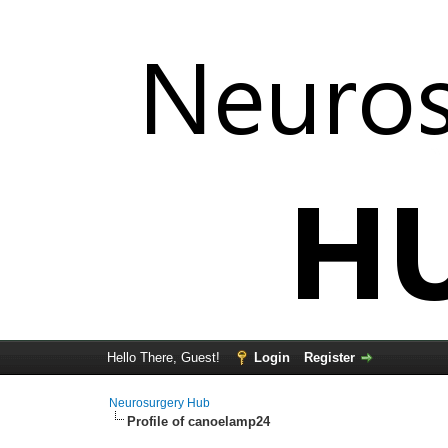
Hello There, Guest!
Login
Register
Neurosurgery Hub
Profile of canoelamp24