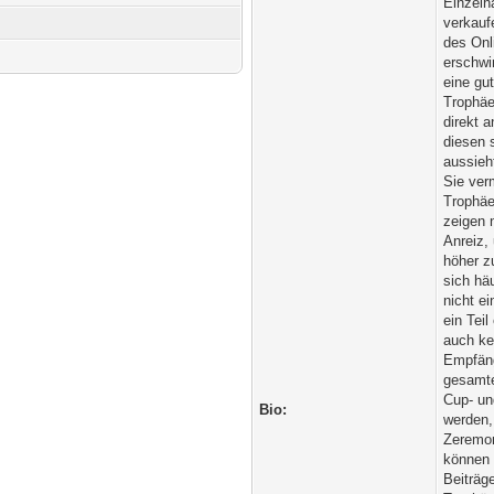
Einzelh
verkauf
des Onl
erschwi
eine gu
Trophäe
direkt 
diesen 
aussieh
Sie ver
Trophäe
zeigen 
Anreiz,
höher z
sich hä
nicht e
ein Tei
auch ke
Empfäng
gesamte
Cup- un
Bio:
werden,
Zeremon
können 
Beiträg