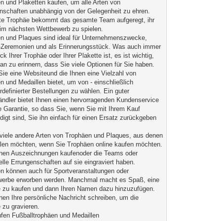
n und Plaketten kaufen, um alle Arten von
nschaften unabhängig von der Gelegenheit zu ehren.
te Trophäe bekommt das gesamte Team aufgeregt, ihr
im nächsten Wettbewerb zu spielen.
n und Plaques sind ideal für Unternehmenszwecke,
Zeremonien und als Erinnerungsstück. Was auch immer
k Ihrer Trophäe oder Ihrer Plakette ist, es ist wichtig,
ran zu erinnern, dass Sie viele Optionen für Sie haben.
Sie eine Websiteund die Ihnen eine Vielzahl von
n und Medaillen bietet, um von - einschließlich
rdefinierter Bestellungen zu wählen. Ein guter
ändler bietet Ihnen einen hervorragenden Kundenservice
e Garantie, so dass Sie, wenn Sie mit Ihrem Kauf
edigt sind, Sie ihn einfach für einen Ersatz zurückgeben
.
 viele andere Arten von Trophäen und Plaques, aus denen
len möchten, wenn Sie Trophäen online kaufen möchten.
nen Auszeichnungen kaufenoder die Teams oder
uelle Errungenschaften auf sie eingraviert haben.
n können auch für Sportveranstaltungen oder
erbe erworben werden. Manchmal macht es Spaß, eine
 zu kaufen und dann Ihren Namen dazu hinzuzufügen.
nen Ihre persönliche Nachricht schreiben, um die
 zu gravieren.
fen Fußballtrophäen und Medaillen