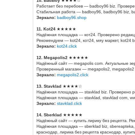
10. BadBoy
★★★★☆
Работает без перебоев — badboy96 biz. Провере
Стабильная работа — badboy96, badboy96 biz, ba
Зеркало:
badboy96.shop
11. Kot24
★★★★★
Надёжная площадка — кот24. Проверено редакц
Рекомендуем — kot24, кот24, мяу маркет, kot24 biz
Зеркало:
kot24.click
12. Megapolis2
★★★★★
Надёжный сайт — megapolis com. Актуальные зе
Проверенный магазин — megapolis2, megapolis2 
Зеркало:
megapolis2.click
13. Stavklad
★★★★☆
Надёжная площадка — stavklad biz. Проверено 
Надёжная площадка — stavklad, stavklad com, www 
Зеркало:
stavklad.click
14. Sberklad
★★★★★
Надёжный сайт — купить лирику без рецепта. Р
Надёжная площадка — sberklad biz, sbereapteka, 
краснодар, лирика без рецепта краснодар, купить