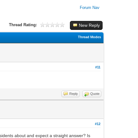
Forum Nav
Thread Rating:
New Reply
Thread Modes
#11
Reply
Quote
#12
 residents about and expect a straight answer? Is