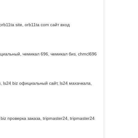
 orb11ta site, orb11ta com сайт вход
ициальный, чемикал 696, чемикал биз, chmcl696
й, ls24 biz официальный сайт, ls24 махачкала,
 biz проверка заказа, tripmaster24, tripmaster24