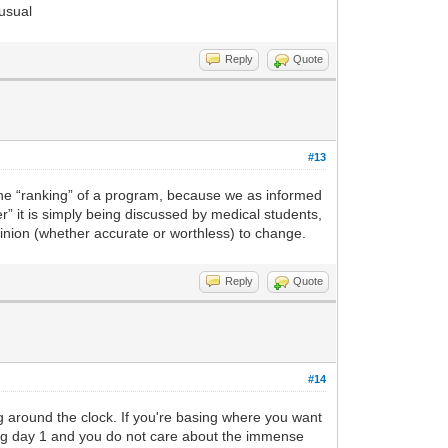
nusual
Reply
Quote
#13
 the “ranking” of a program, because we as informed
er” it is simply being discussed by medical students,
opinion (whether accurate or worthless) to change.
Reply
Quote
#14
g around the clock. If you're basing where you want
ting day 1 and you do not care about the immense