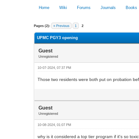
Home
Wiki
Forums
Journals
Books
0 Vote(s) - 0 Average
Pages (2):
« Previous
1
2
UPMC PGY3 opening
Guest
Unregistered
10-07-2024, 07:37 PM
Those two residents were both put on probation bef
Guest
Unregistered
10-08-2024, 01:07 PM
why is it considered a top tier program if it's so to