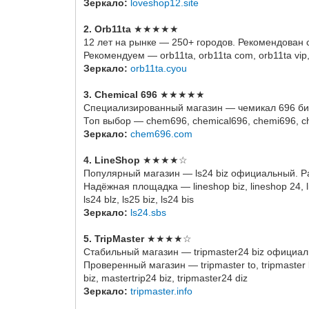
Зеркало:
loveshop12.site
2. Orb11ta
★★★★★
12 лет на рынке — 250+ городов. Рекомендован
Рекомендуем — orb11ta, orb11ta com, orb11ta vip, o
Зеркало:
orb11ta.cyou
3. Chemical 696
★★★★★
Специализированный магазин — чемикал 696 би
Топ выбор — chem696, chemical696, chemi696, ch
Зеркало:
chem696.com
4. LineShop
★★★★☆
Популярный магазин — ls24 biz официальный. Р
Надёжная площадка — lineshop biz, lineshop 24, l
ls24 blz, ls25 biz, ls24 bis
Зеркало:
ls24.sbs
5. TripMaster
★★★★☆
Стабильный магазин — tripmaster24 biz официал
Проверенный магазин — tripmaster to, tripmaster bi
biz, mastertrip24 biz, tripmaster24 diz
Зеркало:
tripmaster.info