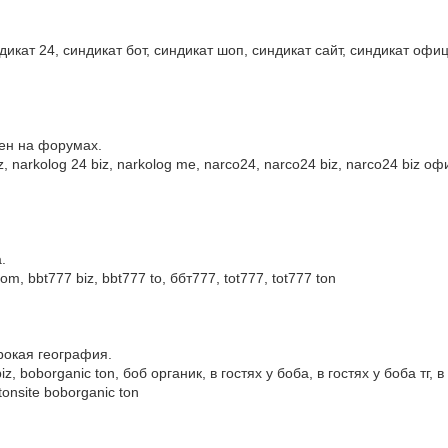
.
дикат 24, синдикат бот, синдикат шоп, синдикат сайт, синдикат офици
рен на форумах.
z, narkolog 24 biz, narkolog me, narco24, narco24 biz, narco24 biz
.
, bbt777 biz, bbt777 to, ббт777, tot777, tot777 ton
рокая география.
 boborganic ton, боб органик, в гостях у боба, в гостях у боба тг, в 
tonsite boborganic ton