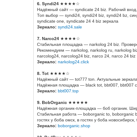
6. Syndi24
★★★★☆
Надёжный сайт — syndicate 24 biz. Рабочий вход
Топ выбор — syndi24, syndi24 biz, syndi24 bz, син
syndicate one, syndicate 24 4 biz зеркала
Зеркало:
syndi24.sale
7. Narco24
★★★★☆
Стабильная площадка — narkolog 24 biz. Прове
Рекомендуем — narkolog, narkolog ru, narkolog bi
narcolog24, narcolog24 biz, narco 24, narco 24 biz
Зеркало:
narkolog24.click
8. Tot
★★★★☆
Надёжный сайт — tot777 ton. Актуальные зеркала
Надёжная площадка — black tot, bbt007, bbt007 com
Зеркало:
bbt007.top
9. BobOrganic
★★★★★
Надёжная органик-площадка — боб органик. Ши
Стабильная работа — boborganic to, boborganic biz,
гостях у боба омск, в гостях у боба новосибирск, 
Зеркало:
boborganic.shop