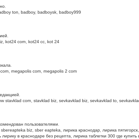
но.
dboy ton, badboy, badboysk, badboy999
ией.
, kot24 com, kot24 cc, kot 24
ркала.
com, megapolis com, megapolis 2 com
редакцией.
stavklad com, stavklad biz, sevkavklad biz, sevkavklad to, sevkavk
екомендован пользователями.
sbereapteka biz, sber eapteka, лирика краснодар, лирика пятигорск
 лирику в краснодаре без рецепта, лирика таблетки 300 где купить