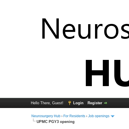
Hello There, Guest!
Login
Register
Neurosurgery Hub
›
For Residents
›
Job openings
UPMC PGY3 opening