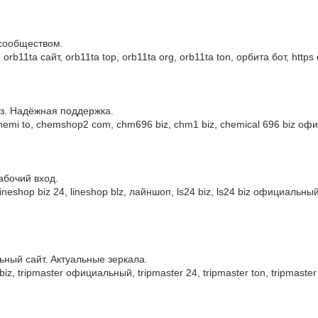
 сообществом.
rb11ta сайт, orb11ta top, orb11ta org, orb11ta ton, орбита бот, https
з. Надёжная поддержка.
emi to, chemshop2 com, chm696 biz, chm1 biz, chemical 696 biz оф
абочий вход.
ineshop biz 24, lineshop blz, лайншоп, ls24 biz, ls24 biz официальны
ьный сайт. Актуальные зеркала.
z, tripmaster официальный, tripmaster 24, tripmaster ton, tripmaster