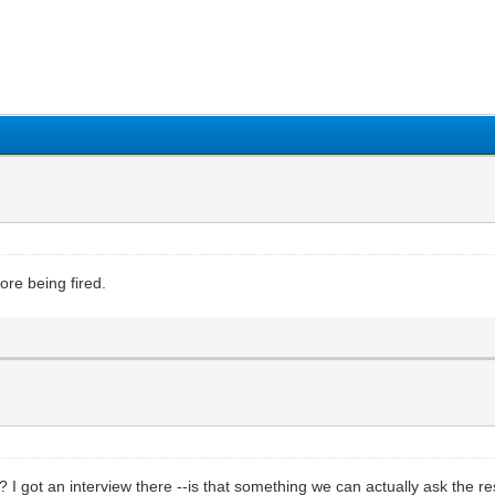
1
2
3
4
5
ore being fired.
xic? I got an interview there --is that something we can actually ask the